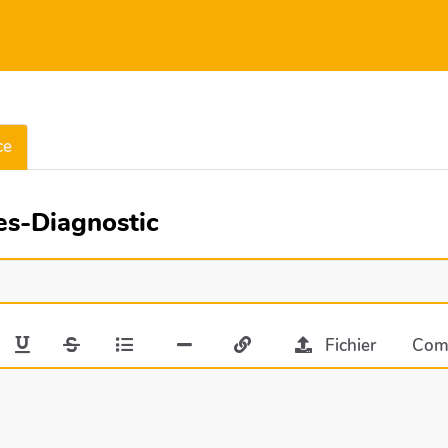
Éditer PageMenuHaut
ce
ces-Diagnostic
Fichier
Com