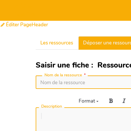
Éditer
PageTitre
Éditer PageHeader
Les ressources
Déposer une ressour
Saisir une fiche : Ressour
Nom de la ressource
Format
Description