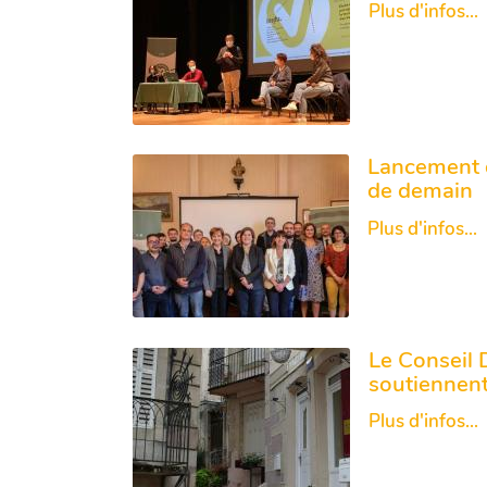
Plus d'infos...
Lancement d
de demain
Plus d'infos...
Le Conseil 
soutiennen
Plus d'infos...