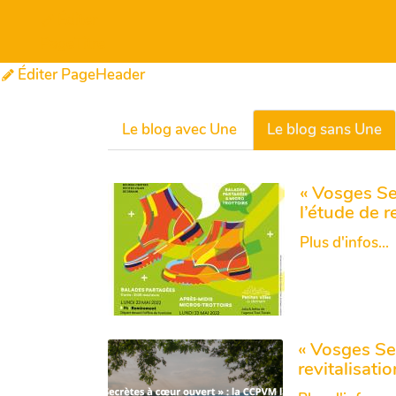
Éditer
PageTitre
Éditer PageHeader
Le blog avec Une
Le blog sans Une
« Vosges Se
l’étude de r
Plus d'infos...
« Vosges Se
revitalisati